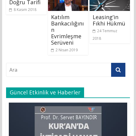
Doğru Tarifi
8 Kasım 2018
Katılım
Leasing’in
Bankacılığını
Fıkhi Hükmü
n
24 Temmuz
Evrimleşme
2018
Serüveni
2 Nisan 2019
Güncel Etkinlik ve Haberler