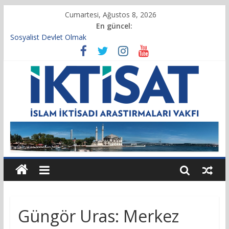
Cumartesi, Ağustos 8, 2026
En güncel:
Sosyalist Devlet Olmak
Vakıf Başkanımız Prof. Dr. Servet BAYINDIR, 10.04.2025 tarihli
Cumhurbaşkanlığı Kararnamesi’nin 21’inci maddesi gereğince
yeniden atandı.
Kur’an’da İktisadi Hayat
Finansı Yönetmek…
Tulumbanın Suyu
Güngör Uras: Merkez