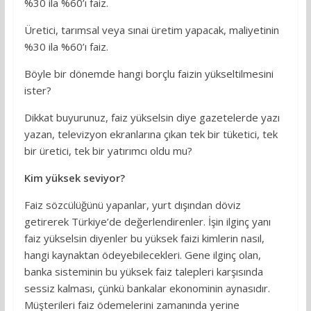
%30 ila %60’ı faiz.
Üretici, tarımsal veya sınai üretim yapacak, maliyetinin
%30 ila %60’ı faiz.
Böyle bir dönemde hangi borçlu faizin yükseltilmesini
ister?
Dikkat buyurunuz, faiz yükselsin diye gazetelerde yazı
yazan, televizyon ekranlarına çıkan tek bir tüketici, tek
bir üretici, tek bir yatırımcı oldu mu?
Kim yüksek seviyor?
Faiz sözcülüğünü yapanlar, yurt dışından döviz
getirerek Türkiye’de değerlendirenler. İşin ilginç yanı
faiz yükselsin diyenler bu yüksek faizi kimlerin nasıl,
hangi kaynaktan ödeyebilecekleri. Gene ilginç olan,
banka sisteminin bu yüksek faiz talepleri karşısında
sessiz kalması, çünkü bankalar ekonominin aynasıdır.
Müşterileri faiz ödemelerini zamanında yerine