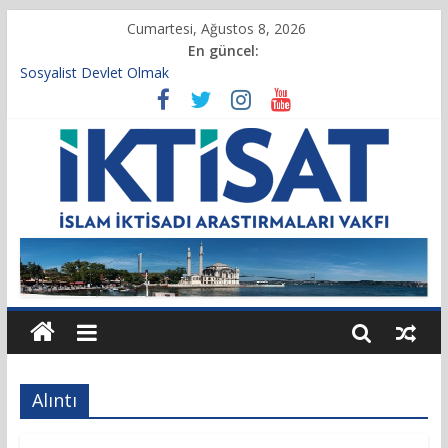
Cumartesi, Ağustos 8, 2026
En güncel:
Sosyalist Devlet Olmak
Vakıf Başkanımız Prof. Dr. Servet BAYINDIR, 10.04.2025 tarihli
Cumhurbaşkanlığı Kararnamesi’nin 21’inci maddesi gereğince
yeniden atandı.
Kur’an’da İktisadi Hayat
Finansı Yönetmek…
Tulumbanın Suyu
Alıntı