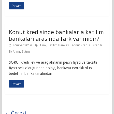
Devam
Konut kredisinde bankalarla katılım
bankaları arasında fark var mıdır?
,
,
,
4 Şubat 2019
Alım
Katılım Bankası
Konut Kredisi
Kredili
,
Ev Alımı
Satım
SORU: Kredili ev ve araç almanın peşin fiyatı ve taksitli
fiyatı belli olduğundan dolayı, bankaya ipotekli olup
bedelinin banka tarafından
Devam
← Önceki