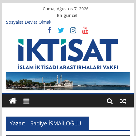
Cuma, Ağustos 7, 2026
En güncel:
Sosyalist Devlet Olmak
Vakıf Başkanımız Prof. Dr. Servet BAYINDIR, 10.04.2025 tarihli
Cumhurbaşkanlığı Kararnamesi’nin 21’inci maddesi gereğince
yeniden atandı.
Kur’an’da İktisadi Hayat
Finansı Yönetmek…
Tulumbanın Suyu
Yazar:
Sadiye İSMAİLOĞLU