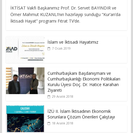
İKTİSAT Vakfı Başkanımız Prof. Dr. Servet BAYINDIR ve
Ömer Mahmut KUZANLI’nın hazırlayıp sunduğu “Kur’an’da
İktisadi Hayat” programı Fıtrat TV’de.
İslam ve İktisadi Hayatımız
7 Ocak 2019
Cumhurbaşkanı Başdanışmanı ve
Cumhurbaşkanlığı Ekonomi Politikaları
Kurulu Üyesi Doç. Dr. Hatice Karahan
Ziyareti
29 Aralık 2018
İZÜ II. İslam İktisadının Ekonomik
Sorunlara Çözüm Önerileri Çalıştayı
18 Aralık 2018