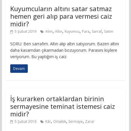
Kuyumcuların altını satar satmaz
hemen geri alıp para vermesi caiz
midir?
,
,
,
,
,
5 Şubat 2019
Alım
Altın
Kuyumcu
Para
Sarraf
Satım
SORU: Ben sarrafım. Altın alıp altın satıyorum. Bazen altını
daha kasamdan çıkarmadan bozuyorum. Parasını kişilere
veriyorum. Bu yaptığım iş caiz
Devam
İş kurarken ortaklardan birinin
sermayesine teminat istemesi caiz
midir?
,
,
,
5 Şubat 2019
Kâr
Ortaklık
Sermaye
Zarar