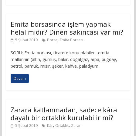
Emita borsasında işlem yapmak
helal midir? Dinen sakıncası var mı?
,
5 Şubat 2019
Borsa
Emita Borsası
SORU: Emtia borsası, ticarete konu olabilen, emtia
mallarının (altın, gümüş, bakır, doğalgaz, arpa, buğday,
petrol, pamuk, mısır, şeker, kahve, paladyum
Devam
Zarara katlanmadan, sadece kâra
dayalı bir ortaklık kurulabilir mi?
,
,
5 Şubat 2019
Kâr
Ortaklık
Zarar