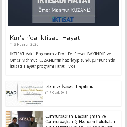
Kur’an’da İktisadi Hayat
3 Haziran 2020
İKTİSAT Vakfı Başkanımız Prof. Dr. Servet BAYINDIR ve
Ömer Mahmut KUZANLI’nın hazırlayıp sunduğu “Kur’an’da
İktisadi Hayat” programı Fıtrat TV’de.
İslam ve İktisadi Hayatımız
7 Ocak 2019
Cumhurbaşkanı Başdanışmanı ve
Cumhurbaşkanlığı Ekonomi Politikaları
Kurulu Üyesi Doç. Dr. Hatice Karahan