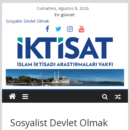
Cumartesi, Ağustos 8, 2026
En güncel:
Sosyalist Devlet Olmak
Vakıf Başkanımız Prof. Dr. Servet BAYINDIR, 10.04.2025 tarihli
Cumhurbaşkanlığı Kararnamesi’nin 21’inci maddesi gereğince
yeniden atandı.
Kur’an’da İktisadi Hayat
Finansı Yönetmek…
Tulumbanın Suyu
Sosyalist Devlet Olmak