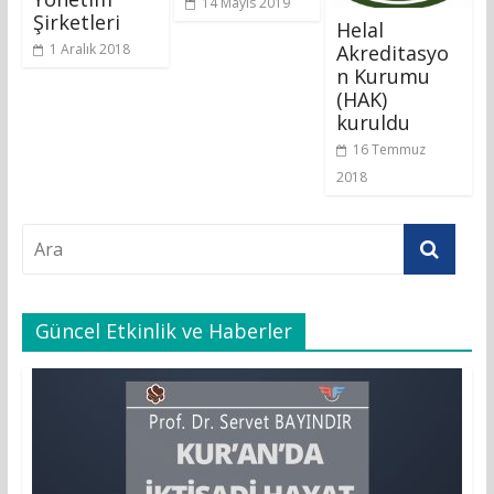
14 Mayıs 2019
Şirketleri
Helal
Akreditasyo
1 Aralık 2018
n Kurumu
(HAK)
kuruldu
16 Temmuz
2018
Güncel Etkinlik ve Haberler