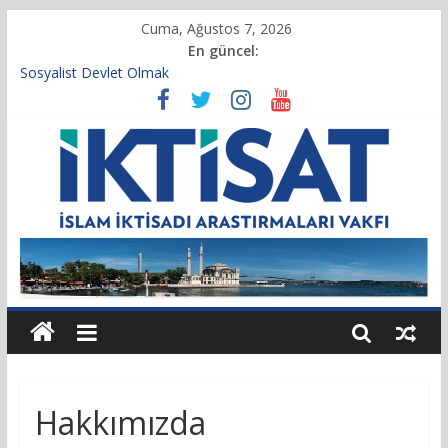
Cuma, Ağustos 7, 2026
En güncel:
Sosyalist Devlet Olmak
Vakıf Başkanımız Prof. Dr. Servet BAYINDIR, 10.04.2025 tarihli
Cumhurbaşkanlığı Kararnamesi’nin 21’inci maddesi gereğince
yeniden atandı.
Kur’an’da İktisadi Hayat
Finansı Yönetmek…
Tulumbanın Suyu
Hakkımızda