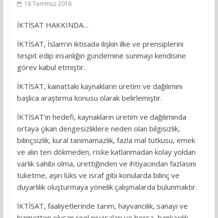
18 Temmuz 2018
İKTİSAT HAKKINDA…
İKTİSAT, İslam’ın iktisada ilişkin ilke ve prensiplerini
tespit edip insanlığın gündemine sunmayı kendisine
görev kabul etmiştir.
İKTİSAT, kainattaki kaynakların üretim ve dağılımını
başlıca araştırma konusu olarak belirlemiştir.
İKTİSAT’ın hedefi, kaynakların üretim ve dağılımında
ortaya çıkan dengesizliklere neden olan bilgisizlik,
bilinçsizlik, kural tanımamazlık, fazla mal tutkusu, emek
ve alın teri dökmeden, riske katlanmadan kolay yoldan
varlık sahibi olma, ürettiğinden ve ihtiyacından fazlasını
tüketme, aşırı lüks ve israf gibi konularda bilinç ve
duyarlılık oluşturmaya yönelik çalışmalarda bulunmaktır.
İKTİSAT, faaliyetlerinde tarım, hayvancılık, sanayi ve
hizmetten oluşan reel piyasaları ve borsa, bankacılık,