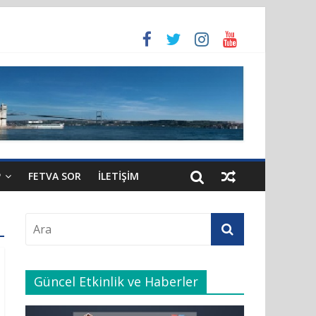
rnamesi’nin 21’inci maddesi gereğince yeniden atandı.
P
FETVA SOR
İLETIŞIM
Güncel Etkinlik ve Haberler