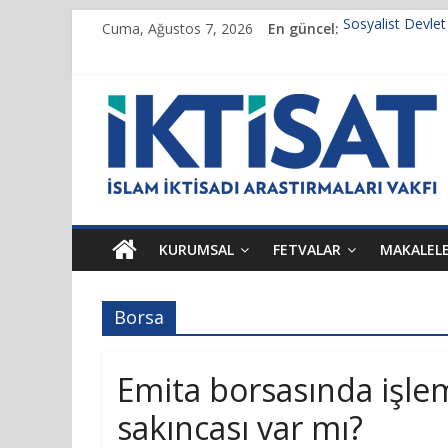
Cuma, Ağustos 7, 2026
En güncel:
Sosyalist Devle
Vakıf Başkanımız
Kur’an’da İktisa
Finansı Yönetm
Tulumbanın Suy
KURUMSAL
FETVALAR
MAKALEL
Borsa
Emita borsasında işle
sakıncası var mı?