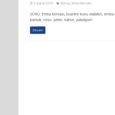
,
5 Şubat 2019
Borsa
Emita Borsası
SORU: Emtia borsası, ticarete konu olabilen, emtia m
pamuk, mısır, şeker, kahve, paladyum
Devam