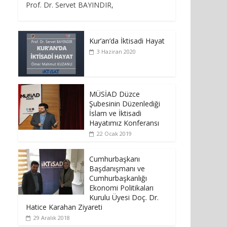
Prof. Dr. Servet BAYINDIR,
Kur’an’da İktisadi Hayat
3 Haziran 2020
MÜSİAD Düzce
Şubesinin Düzenlediği
İslam ve İktisadi
Hayatımız Konferansı
22 Ocak 2019
Cumhurbaşkanı
Başdanışmanı ve
Cumhurbaşkanlığı
Ekonomi Politikaları
Kurulu Üyesi Doç. Dr.
Hatice Karahan Ziyareti
29 Aralık 2018