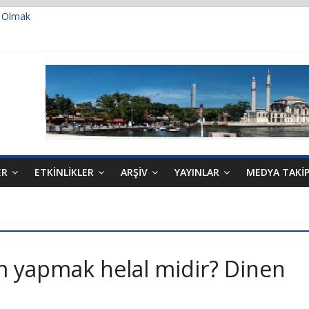
t Olmak
 Prof. Dr. Servet BAYINDIR, 10.04.2025 tarihli Cumhurbaşkanlığı Kara
di Hayat
ek…
u
ER
ETKINLIKLER
ARŞIV
YAYINLAR
MEDYA TAKI
m yapmak helal midir? Dinen