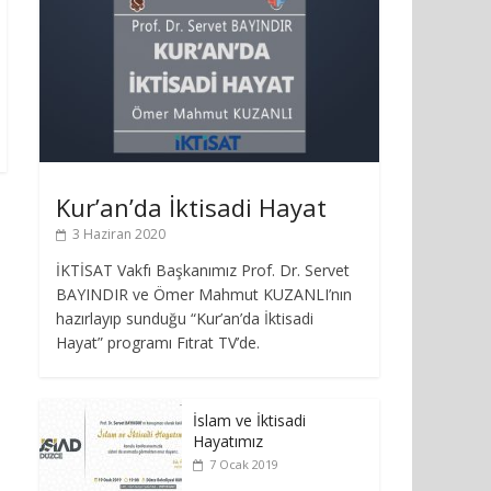
Kur’an’da İktisadi Hayat
3 Haziran 2020
İKTİSAT Vakfı Başkanımız Prof. Dr. Servet
BAYINDIR ve Ömer Mahmut KUZANLI’nın
hazırlayıp sunduğu “Kur’an’da İktisadi
Hayat” programı Fıtrat TV’de.
İslam ve İktisadi
Hayatımız
7 Ocak 2019