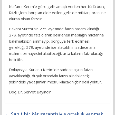
Kur’an-ı Kerim’e göre gelir amaçlı verilen her türlü borç
faizli işlem; borçtan elde edilen gelir de miktarı, oranı ne
olursa olsun faizdir.
Bakara Suresi’nin 275. ayetinde faizin haram kılındığı;
278. ayetinde faiz olarak belirlenen meblağın miktarına
bakılmaksızın alınmayıp, borçluya terk edilmesi
gerektiği; 279. ayetinde ise alacaklının sadece ana
malını; sermayesini alabileceği, arta kalanın faiz olacağı
belirtilir.
Dolayısıyla Kur’an-ı Kerim’de sadece aşırın faizin
yasaklandığı, düşük orandaki faizin alınabileceği
şeklindeki yaklaşımları meşru kılacak hiçbir delil yoktur.
Doç. Dr. Servet Bayındır
←
Sabit bir kâr garantisiyle ortaklık yapmak