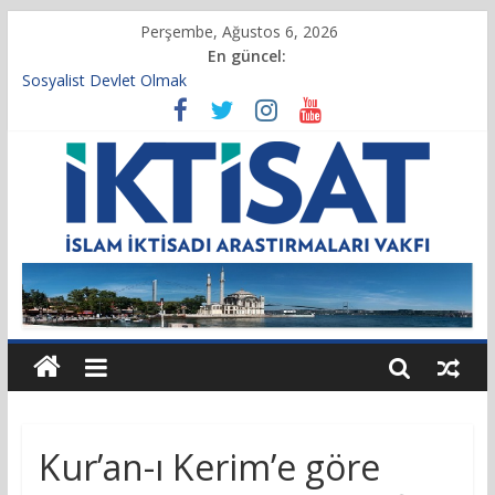
Perşembe, Ağustos 6, 2026
En güncel:
Sosyalist Devlet Olmak
Vakıf Başkanımız Prof. Dr. Servet BAYINDIR, 10.04.2025 tarihli
Cumhurbaşkanlığı Kararnamesi’nin 21’inci maddesi gereğince
yeniden atandı.
Kur’an’da İktisadi Hayat
Finansı Yönetmek…
Tulumbanın Suyu
Kur’an-ı Kerim’e göre