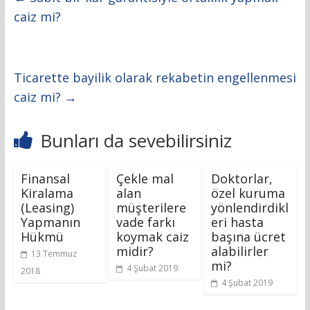
caiz mi?
Ticarette bayilik olarak rekabetin engellenmesi
caiz mi?
→
Bunları da sevebilirsiniz
Finansal
Çekle mal
Doktorlar,
Kiralama
alan
özel kuruma
(Leasing)
müşterilere
yönlendirdikl
Yapmanın
vade farkı
eri hasta
Hükmü
koymak caiz
başına ücret
midir?
alabilirler
13 Temmuz
mi?
4 Şubat 2019
2018
4 Şubat 2019