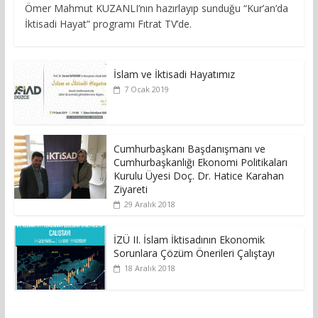
Ömer Mahmut KUZANLI’nın hazırlayıp sunduğu “Kur’an’da
İktisadi Hayat” programı Fıtrat TV’de.
İslam ve İktisadi Hayatımız
7 Ocak 2019
Cumhurbaşkanı Başdanışmanı ve
Cumhurbaşkanlığı Ekonomi Politikaları
Kurulu Üyesi Doç. Dr. Hatice Karahan
Ziyareti
29 Aralık 2018
İZÜ II. İslam İktisadının Ekonomik
Sorunlara Çözüm Önerileri Çalıştayı
18 Aralık 2018