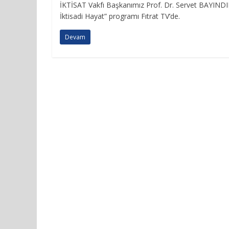
İKTİSAT Vakfı Başkanımız Prof. Dr. Servet BAYIND
İktisadi Hayat” programı Fıtrat TV’de.
Devam