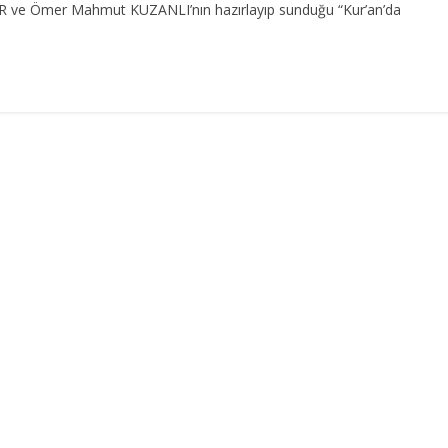
IR ve Ömer Mahmut KUZANLI’nın hazırlayıp sunduğu “Kur’an’da