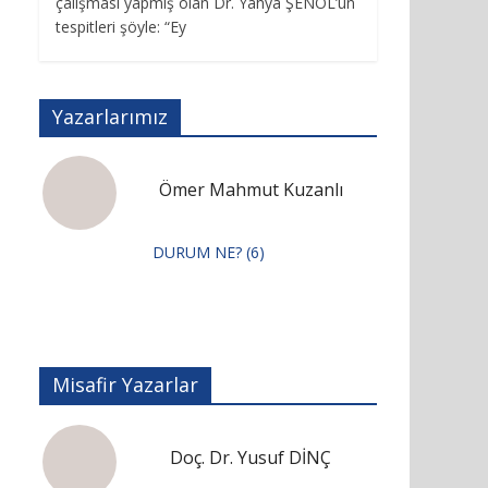
çalışması yapmış olan Dr. Yahya ŞENOL’un
tespitleri şöyle: “Ey
Yazarlarımız
Ömer Mahmut Kuzanlı
DURUM NE? (6)
Misafir Yazarlar
Doç. Dr. Yusuf DİNÇ