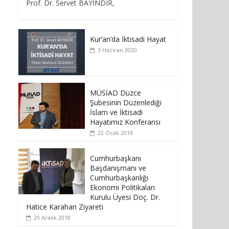
Prof. Dr. Servet BAYINDIR,
Kur’an’da İktisadi Hayat
3 Haziran 2020
MÜSİAD Düzce
Şubesinin Düzenlediği
İslam ve İktisadi
Hayatımız Konferansı
22 Ocak 2019
Cumhurbaşkanı
Başdanışmanı ve
Cumhurbaşkanlığı
Ekonomi Politikaları
Kurulu Üyesi Doç. Dr.
Hatice Karahan Ziyareti
29 Aralık 2018