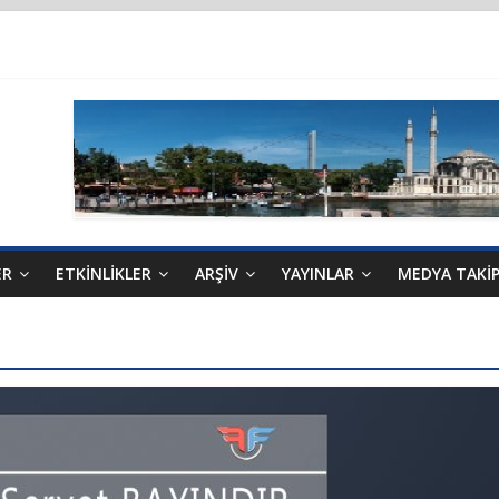
R, 10.04.2025 tarihli Cumhurbaşkanlığı Kararnamesi’nin 21’inci maddes
ER
ETKINLIKLER
ARŞIV
YAYINLAR
MEDYA TAKI