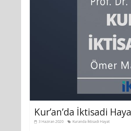
Kur’an’da İktisadi Haya
3 Haziran 2020
Kuranda İktisadi Hayat