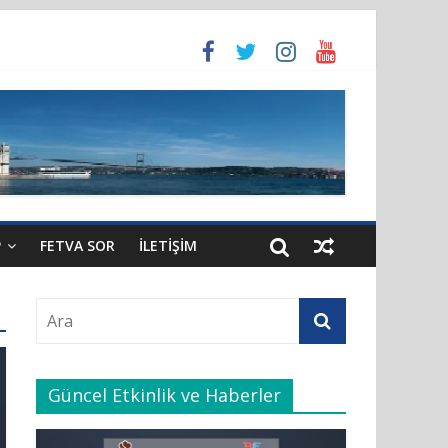
i gereğince yeniden atandı.
P
FETVA SOR
İLETIŞIM
Güncel Etkinlik ve Haberler