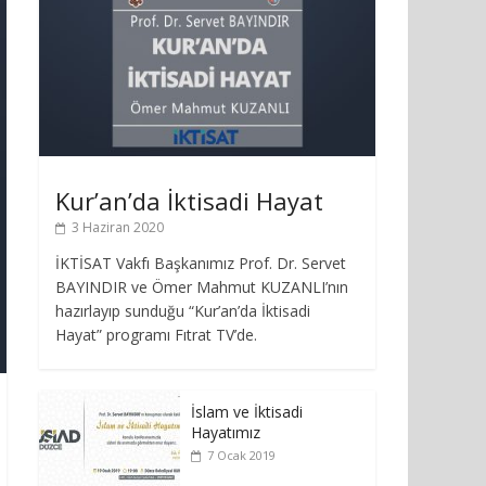
Kur’an’da İktisadi Hayat
3 Haziran 2020
İKTİSAT Vakfı Başkanımız Prof. Dr. Servet
BAYINDIR ve Ömer Mahmut KUZANLI’nın
hazırlayıp sunduğu “Kur’an’da İktisadi
Hayat” programı Fıtrat TV’de.
İslam ve İktisadi
Hayatımız
7 Ocak 2019