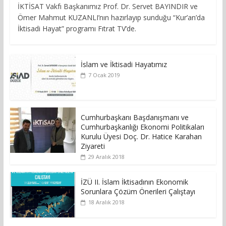
İKTİSAT Vakfı Başkanımız Prof. Dr. Servet BAYINDIR ve
Ömer Mahmut KUZANLI’nın hazırlayıp sunduğu “Kur’an’da
İktisadi Hayat” programı Fıtrat TV’de.
İslam ve İktisadi Hayatımız
7 Ocak 2019
Cumhurbaşkanı Başdanışmanı ve
Cumhurbaşkanlığı Ekonomi Politikaları
Kurulu Üyesi Doç. Dr. Hatice Karahan
Ziyareti
29 Aralık 2018
İZÜ II. İslam İktisadının Ekonomik
Sorunlara Çözüm Önerileri Çalıştayı
18 Aralık 2018