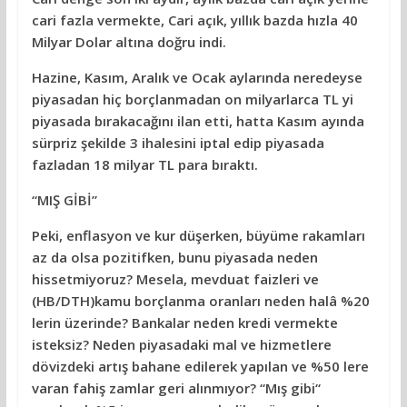
cari fazla vermekte, Cari açık, yıllık bazda hızla 40
Milyar Dolar altına doğru indi.
Hazine, Kasım, Aralık ve Ocak aylarında neredeyse
piyasadan hiç borçlanmadan on milyarlarca TL yi
piyasada bırakacağını ilan etti, hatta Kasım ayında
sürpriz şekilde 3 ihalesini iptal edip piyasada
fazladan 18 milyar TL para bıraktı.
“MIŞ GİBİ”
Peki, enflasyon ve kur düşerken, büyüme rakamları
az da olsa pozitifken, bunu piyasada neden
hissetmiyoruz? Mesela, mevduat faizleri ve
(HB/DTH)kamu borçlanma oranları neden halâ %20
lerin üzerinde? Bankalar neden kredi vermekte
isteksiz? Neden piyasadaki mal ve hizmetlere
dövizdeki artış bahane edilerek yapılan ve %50 lere
varan fahiş zamlar geri alınmıyor? “Mış gibi“