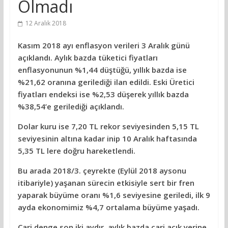
Olmadı
12 Aralık 2018
Kasım 2018 ayı enflasyon verileri 3 Aralık günü
açıklandı. Aylık bazda tüketici fiyatları
enflasyonunun %1,44 düştüğü, yıllık bazda ise
%21,62 oranına gerilediği ilan edildi. Eski Üretici
fiyatları endeksi ise %2,53 düşerek yıllık bazda
%38,54’e gerilediği açıklandı.
Dolar kuru ise 7,20 TL rekor seviyesinden 5,15 TL
seviyesinin altına kadar inip 10 Aralık haftasında
5,35 TL lere doğru hareketlendi.
Bu arada 2018/3. çeyrekte (Eylül 2018 aysonu
itibariyle) yaşanan sürecin etkisiyle sert bir fren
yaparak büyüme oranı %1,6 seviyesine geriledi, ilk 9
ayda ekonomimiz %4,7 ortalama büyüme yaşadı.
Cari denge son iki aydır, aylık bazda cari açık yerine