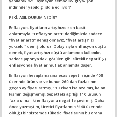
yapılarak %5 i aşmayan sembolik- güya- şok
indirimler yapıldığı iddia ediliyor?
PEKİ, ASIL DURUM NEDİR?
Enflasyon, fiyatların artış hızıdır en basit
anlatımıyla. “Enflasyon arttı” dediğimizde sadece
“fiyatlar arttı” demiş olmayız, “fiyat artış hızı
yükseldi” demiş oluruz. Dolayısıyla enflasyon düştü
demek, fiyat artış hızı düştü anlamında kullanılır,
sadece Japonya’daki görülen gibi sürekli negatif (-)
enflasyonda fiyatlar mutlak anlamda düşer.
Enflasyon hesaplamasına esas sepetin içinde 400
üzerinde ürün var ve bunun 260 dan fazlasının
geçen ay fiyatı artmış, 110 civarı ise azalmış, kalan
kısmın değişmemiş. Sepetteki ağırlığı 110 ürünün
fazla olmalı ki enflasyonu negatife çevirmiş. Daha
önce yazmıştım, Üretici fiyatlarının %40 üzerinde
olduğu bir sistemde tüketici fiyatlarının bu orana