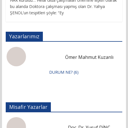
HAK kuruldu… Helal Gıda çalışmaları önemine ilişkin olarak
bu alanda Doktora çalışması yapmış olan Dr. Yahya
ŞENOL’un tespitleri şöyle: “Ey
Yazarlarımız
Ömer Mahmut Kuzanlı
DURUM NE? (6)
Misafir Yazarlar
Doç. Dr. Yusuf DİNÇ