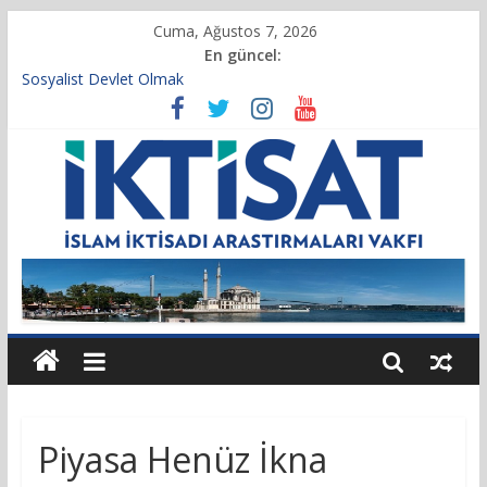
Cuma, Ağustos 7, 2026
En güncel:
Sosyalist Devlet Olmak
Vakıf Başkanımız Prof. Dr. Servet BAYINDIR, 10.04.2025 tarihli
Cumhurbaşkanlığı Kararnamesi’nin 21’inci maddesi gereğince
yeniden atandı.
Kur’an’da İktisadi Hayat
Finansı Yönetmek…
Tulumbanın Suyu
Piyasa Henüz İkna