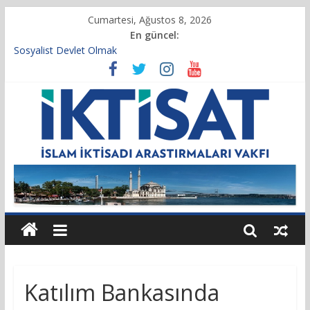
Cumartesi, Ağustos 8, 2026
En güncel:
Sosyalist Devlet Olmak
Vakıf Başkanımız Prof. Dr. Servet BAYINDIR, 10.04.2025 tarihli
Cumhurbaşkanlığı Kararnamesi’nin 21’inci maddesi gereğince
yeniden atandı.
Kur’an’da İktisadi Hayat
Finansı Yönetmek…
Tulumbanın Suyu
Katılım Bankasında