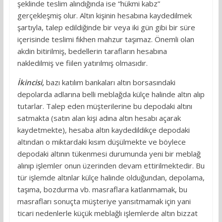
şeklinde teslim alındığında ise “hükmi kabz”
gerçekleşmiş olur. Altın kişinin hesabına kaydedilmek
şartıyla, talep edildiğinde bir veya iki gün gibi bir süre
içerisinde teslimi fıkhen mahzur taşımaz. Önemli olan
akdin bitirilmiş, bedellerin tarafların hesabına
nakledilmiş ve fiilen yatırılmış olmasıdır.
İkincisi,
bazı katılım bankaları altın borsasındaki
depolarda adlarına belli meblağda külçe halinde altın alıp
tutarlar. Talep eden müşterilerine bu depodaki altını
satmakta (satın alan kişi adına altın hesabı açarak
kaydetmekte), hesaba altın kaydedildikçe depodaki
altından o miktardaki kısım düşülmekte ve böylece
depodaki altının tükenmesi durumunda yeni bir meblağ
alınıp işlemler onun üzerinden devam ettirilmektedir. Bu
tür işlemde altınlar külçe halinde olduğundan, depolama,
taşıma, bozdurma vb. masraflara katlanmamak, bu
masrafları sonuçta müşteriye yansıtmamak için yani
ticari nedenlerle küçük meblağlı işlemlerde altın bizzat