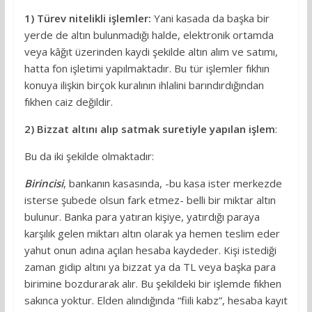
1) Türev nitelikli işlemler:
Yani kasada da başka bir
yerde de altın bulunmadığı halde, elektronik ortamda
veya kâğıt üzerinden kaydi şekilde altın alım ve satımı,
hatta fon işletimi yapılmaktadır. Bu tür işlemler fıkhın
konuya ilişkin birçok kuralının ihlalini barındırdığından
fıkhen caiz değildir.
2) Bizzat altını alıp satmak suretiyle yapılan işlem
:
Bu da iki şekilde olmaktadır:
Birincisi
, bankanın kasasında, -bu kasa ister merkezde
isterse şubede olsun fark etmez- belli bir miktar altın
bulunur. Banka para yatıran kişiye, yatırdığı paraya
karşılık gelen miktarı altın olarak ya hemen teslim eder
yahut onun adına açılan hesaba kaydeder. Kişi istediği
zaman gidip altını ya bizzat ya da TL veya başka para
birimine bozdurarak alır. Bu şekildeki bir işlemde fıkhen
sakınca yoktur. Elden alındığında “fiili kabz”, hesaba kayıt