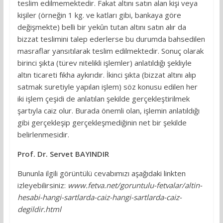
teslim edilmemektedir. Fakat altını satın alan kişi veya
kişiler (örneğin 1 kg. ve katları gibi, bankaya göre
değişmekte) belli bir yekûn tutan altını satın alır da
bizzat teslimini talep ederlerse bu durumda bahsedilen
masraflar yansıtılarak teslim edilmektedir. Sonuç olarak
birinci şıkta (türev nitelikli işlemler) anlatıldığı şekliyle
altın ticareti fıkha aykırıdır. İkinci şıkta (bizzat altını alıp
satmak suretiyle yapılan işlem) söz konusu edilen her
iki işlem çeşidi de anlatılan şekilde gerçekleştirilmek
şartıyla caiz olur. Burada önemli olan, işlemin anlatıldığı
gibi gerçekleşip gerçekleşmediğinin net bir şekilde
belirlenmesidir.
Prof. Dr. Servet BAYINDIR
Bununla ilgili görüntülü cevabımızı aşağıdaki linkten
izleyebilirsiniz:
www.fetva.net/goruntulu-fetvalar/altin-
hesabi-hangi-sartlarda-caiz-hangi-sartlarda-caiz-
degildir.html