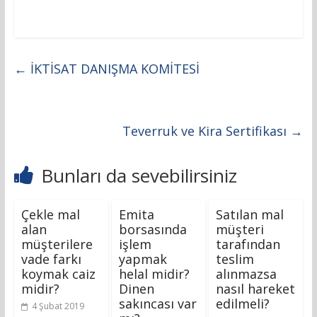
←
İKTİSAT DANIŞMA KOMİTESİ
Teverruk ve Kira Sertifikası
→
Bunları da sevebilirsiniz
Çekle mal
Emita
Satılan mal
alan
borsasında
müşteri
müşterilere
işlem
tarafından
vade farkı
yapmak
teslim
koymak caiz
helal midir?
alınmazsa
midir?
Dinen
nasıl hareket
sakıncası var
edilmeli?
4 Şubat 2019