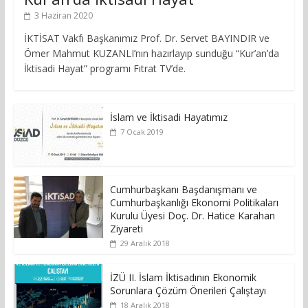
3 Haziran 2020
İKTİSAT Vakfı Başkanımız Prof. Dr. Servet BAYINDIR ve
Ömer Mahmut KUZANLI’nın hazırlayıp sunduğu “Kur’an’da
İktisadi Hayat” programı Fıtrat TV’de.
İslam ve İktisadi Hayatımız
7 Ocak 2019
Cumhurbaşkanı Başdanışmanı ve
Cumhurbaşkanlığı Ekonomi Politikaları
Kurulu Üyesi Doç. Dr. Hatice Karahan
Ziyareti
29 Aralık 2018
İZÜ II. İslam İktisadının Ekonomik
Sorunlara Çözüm Önerileri Çalıştayı
18 Aralık 2018