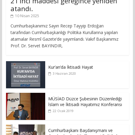
21’inci maddesi gereğince yeniden
atandı.
10 Nisan 2025
Cumhurbaşkanımız Sayın Recep Tayyip Erdoğan
tarafından Cumhurbaşkanlığı Politika Kurullarına yapılan
atamalar Resmî Gazete’de yayımlandı. Vakıf Başkanımız
Prof. Dr. Servet BAYINDIR,
Kur’an’da İktisadi Hayat
3 Haziran 2020
MÜSİAD Düzce Şubesinin Düzenlediği
İslam ve İktisadi Hayatımız Konferansı
22 Ocak 2019
Cumhurbaşkanı Başdanışmanı ve