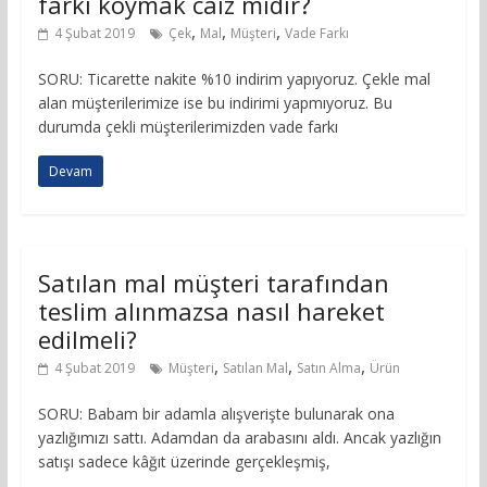
farkı koymak caiz midir?
,
,
,
4 Şubat 2019
Çek
Mal
Müşteri
Vade Farkı
SORU: Ticarette nakite %10 indirim yapıyoruz. Çekle mal
alan müşterilerimize ise bu indirimi yapmıyoruz. Bu
durumda çekli müşterilerimizden vade farkı
Devam
Satılan mal müşteri tarafından
teslim alınmazsa nasıl hareket
edilmeli?
,
,
,
4 Şubat 2019
Müşteri
Satılan Mal
Satın Alma
Ürün
SORU: Babam bir adamla alışverişte bulunarak ona
yazlığımızı sattı. Adamdan da arabasını aldı. Ancak yazlığın
satışı sadece kâğıt üzerinde gerçekleşmiş,