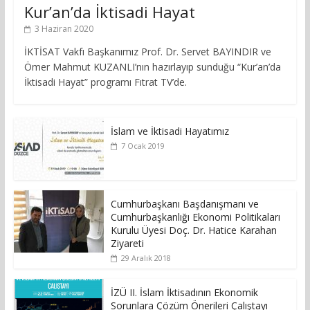
Kur’an’da İktisadi Hayat
3 Haziran 2020
İKTİSAT Vakfı Başkanımız Prof. Dr. Servet BAYINDIR ve
Ömer Mahmut KUZANLI’nın hazırlayıp sunduğu “Kur’an’da
İktisadi Hayat” programı Fıtrat TV’de.
İslam ve İktisadi Hayatımız
7 Ocak 2019
Cumhurbaşkanı Başdanışmanı ve
Cumhurbaşkanlığı Ekonomi Politikaları
Kurulu Üyesi Doç. Dr. Hatice Karahan
Ziyareti
29 Aralık 2018
İZÜ II. İslam İktisadının Ekonomik
Sorunlara Çözüm Önerileri Çalıştayı