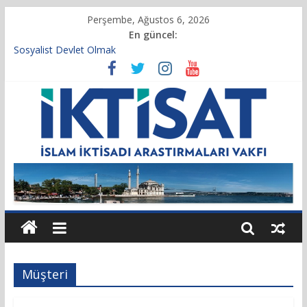
Perşembe, Ağustos 6, 2026
En güncel:
Sosyalist Devlet Olmak
Vakıf Başkanımız Prof. Dr. Servet BAYINDIR, 10.04.2025 tarihli
Cumhurbaşkanlığı Kararnamesi’nin 21’inci maddesi gereğince
yeniden atandı.
Kur’an’da İktisadi Hayat
Finansı Yönetmek…
Tulumbanın Suyu
Müşteri