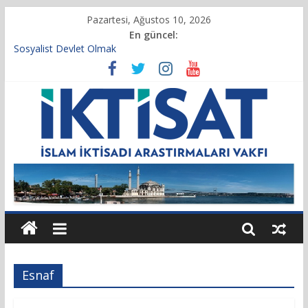
Pazartesi, Ağustos 10, 2026
En güncel:
Sosyalist Devlet Olmak
Vakıf Başkanımız Prof. Dr. Servet BAYINDIR, 10.04.2025 tarihli
Cumhurbaşkanlığı Kararnamesi’nin 21’inci maddesi gereğince
yeniden atandı.
Kur’an’da İktisadi Hayat
Finansı Yönetmek…
Tulumbanın Suyu
Esnaf