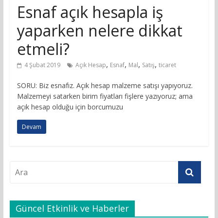
Esnaf açık hesapla iş
yaparken nelere dikkat
etmeli?
,
,
,
,
4 Şubat 2019
Açık Hesap
Esnaf
Mal
Satış
ticaret
SORU: Biz esnafız. Açık hesap malzeme satışı yapıyoruz.
Malzemeyi satarken birim fiyatları fişlere yazıyoruz; ama
açık hesap olduğu için borcumuzu
Devam
Güncel Etkinlik ve Haberler