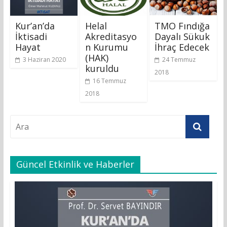
Kur’an’da
Helal
TMO Fındığa
İktisadi
Akreditasyo
Dayalı Sükuk
Hayat
n Kurumu
İhraç Edecek
(HAK)
3 Haziran 2020
24 Temmuz
kuruldu
2018
16 Temmuz
2018
Güncel Etkinlik ve Haberler