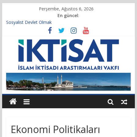
Perşembe, Ağustos 6, 2026
En güncel:
Sosyalist Devlet Olmak
Vakıf Başkanımız Prof. Dr. Servet BAYINDIR, 10.04.2025 tarihli
Cumhurbaşkanlığı Kararnamesi’nin 21’inci maddesi gereğince
yeniden atandı.
Kur’an’da İktisadi Hayat
Finansı Yönetmek…
Tulumbanın Suyu
Ekonomi Politikaları