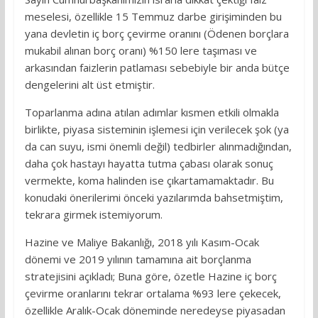
meselesi, özellikle 15 Temmuz darbe girişiminden bu
yana devletin iç borç çevirme oranını (Ödenen borçlara
mukabil alınan borç oranı) %150 lere taşıması ve
arkasından faizlerin patlaması sebebiyle bir anda bütçe
dengelerini alt üst etmiştir.
Toparlanma adına atılan adımlar kısmen etkili olmakla
birlikte, piyasa sisteminin işlemesi için verilecek şok (ya
da can suyu, ismi önemli değil) tedbirler alınmadığından,
daha çok hastayı hayatta tutma çabası olarak sonuç
vermekte, koma halinden ise çıkartamamaktadır. Bu
konudaki önerilerimi önceki yazılarımda bahsetmiştim,
tekrara girmek istemiyorum.
Hazine ve Maliye Bakanlığı, 2018 yılı Kasım-Ocak
dönemi ve 2019 yılının tamamına ait borçlanma
stratejisini açıkladı; Buna göre, özetle Hazine iç borç
çevirme oranlarını tekrar ortalama %93 lere çekecek,
özellikle Aralık-Ocak döneminde neredeyse piyasadan