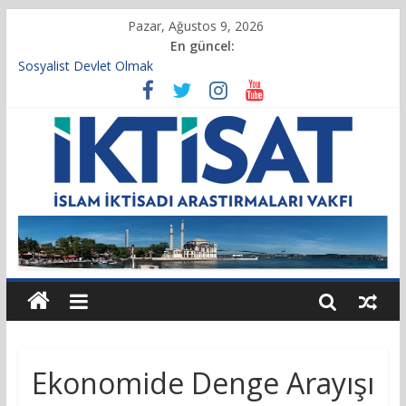
Pazar, Ağustos 9, 2026
En güncel:
Sosyalist Devlet Olmak
Vakıf Başkanımız Prof. Dr. Servet BAYINDIR, 10.04.2025 tarihli
Cumhurbaşkanlığı Kararnamesi’nin 21’inci maddesi gereğince
yeniden atandı.
Kur’an’da İktisadi Hayat
Finansı Yönetmek…
Tulumbanın Suyu
Ekonomide Denge Arayışı