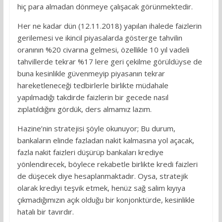
hiç para almadan dönmeye çalışacak görünmektedir.
Her ne kadar dün (12.11.2018) yapılan ihalede faizlerin
gerilemesi ve ikincil piyasalarda gösterge tahvilin
oranının %20 civarına gelmesi, özellikle 10 yıl vadeli
tahvillerde tekrar %17 lere geri çekilme görüldüyse de
buna kesinlikle güvenmeyip piyasanın tekrar
hareketleneceği tedbirlerle birlikte müdahale
yapılmadığı takdirde faizlerin bir gecede nasıl
zıplatıldığını gördük, ders almamız lazım.
Hazine’nin stratejisi şöyle okunuyor; Bu durum,
bankaların elinde fazladan nakit kalmasına yol açacak,
fazla nakit faizleri düşürüp bankaları krediye
yönlendirecek, böylece rekabetle birlikte kredi faizleri
de düşecek diye hesaplanmaktadır. Oysa, stratejik
olarak krediyi teşvik etmek, henüz sağ salim kıyıya
çıkmadığımızın açık olduğu bir konjonktürde, kesinlikle
hatalı bir tavırdır.