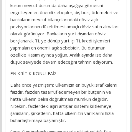
kurun mevcut durumda daha aşağıya gitmesini
engelleyen en önemli sebepler; dış borç ödemeleri ve
bankaların mevcut bilançolarındaki döviz açık
pozisyonlarının düzeltilmesi amaçlı döviz satın almaları
olarak görünüyor. Bankaların yurt dışından döviz
borçlanarak TL ye dönüp yurt içi TL kredi işlemleri
yapmaları en önemli açık sebebidir. Bu durumun
özellikle Kasım ayında yoğun, Aralık ayında ise daha
düşük seviyede devam edeceğini tahmin ediyorum.
EN KRİTİK KONU; FAİZ
Daha önce yazmıştım; Ülkemizin en büyük israf kalemi
faizdir, faizden tasarruf edemeyen bir bütçenin ve
hatta Ülkenin belini doğrultması mümkün değildir.
Nitekim, faizlerdeki aşırı artışlar sistemi kilitlemeye,
şahısların, şirketlerin, hatta ülkemizin varlıklarını hızla
buharlaştırmaya başlamıştır.
Sayın Cumhurbaşkanımızın ısrarla dikkat çektiği faiz