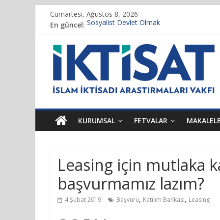
Cumartesi, Ağustos 8, 2026
En güncel:
Sosyalist Devlet Olmak
Vakıf Başkanımız Prof. Dr. Servet BAYINDI
Kur’an’da İktisadi Hayat
Finansı Yönetmek…
Tulumbanın Suyu
KURUMSAL
FETVALAR
MAKALEL
Leasing için mutlaka k
başvurmamız lazım?
,
,
4 Şubat 2019
Başvuru
Katılım Bankası
Leasing