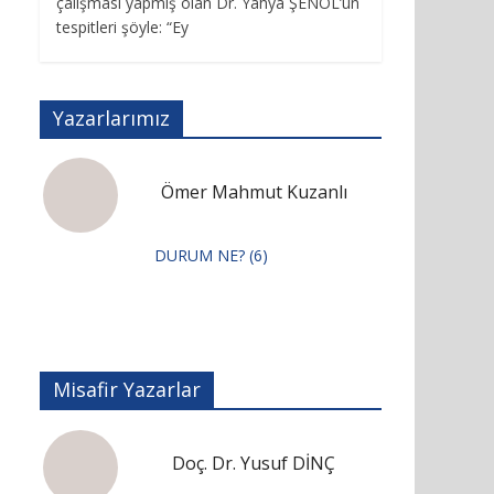
çalışması yapmış olan Dr. Yahya ŞENOL’un
tespitleri şöyle: “Ey
Yazarlarımız
Ömer Mahmut Kuzanlı
DURUM NE? (6)
Misafir Yazarlar
Doç. Dr. Yusuf DİNÇ