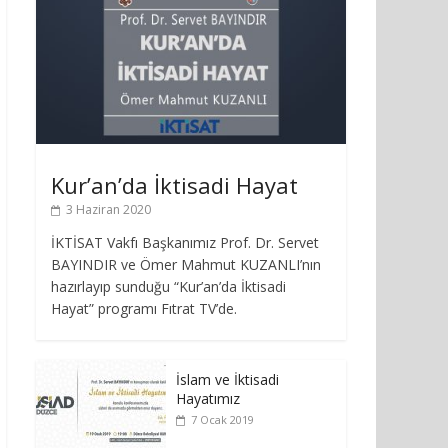
Kur’an’da İktisadi Hayat
3 Haziran 2020
İKTİSAT Vakfı Başkanımız Prof. Dr. Servet
BAYINDIR ve Ömer Mahmut KUZANLI’nın
hazırlayıp sunduğu “Kur’an’da İktisadi
Hayat” programı Fıtrat TV’de.
İslam ve İktisadi
Hayatımız
7 Ocak 2019