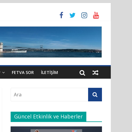
i gereğince yeniden atandı.
P
FETVA SOR
İLETIŞIM
Güncel Etkinlik ve Haberler