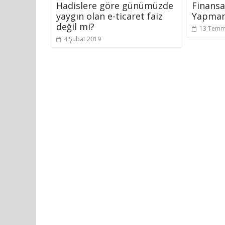
Hadislere göre günümüzde
Finansa
yaygın olan e-ticaret faiz
Yapman
değil mi?
13 Temm
4 Şubat 2019