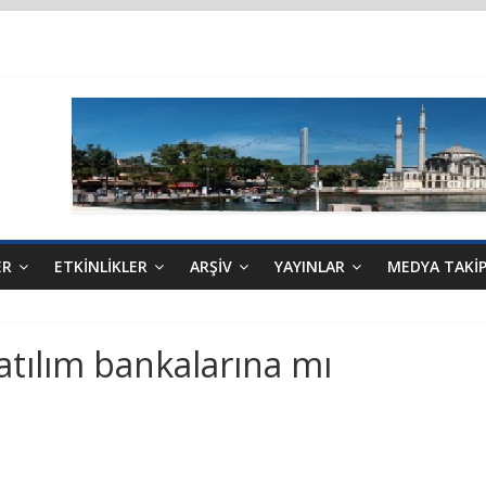
R, 10.04.2025 tarihli Cumhurbaşkanlığı Kararnamesi’nin 21’inci maddes
ER
ETKINLIKLER
ARŞIV
YAYINLAR
MEDYA TAKI
atılım bankalarına mı