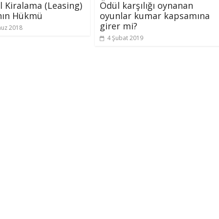
l Kiralama (Leasing)
Ödül karşılığı oynanan
ın Hükmü
oyunlar kumar kapsamına
girer mi?
uz 2018
4 Şubat 2019