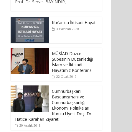
Prof. Dr. Servet BAYINDIR,
Kur’an’da İktisadi Hayat
3 Haziran 2020
MÜSİAD Düzce
Şubesinin Düzenlediği
İslam ve İktisadi
Hayatımız Konferansı
22 Ocak 2019
Cumhurbaşkanı
Başdanışmanı ve
Cumhurbaşkanlığı
Ekonomi Politikaları
Kurulu Üyesi Doç. Dr.
Hatice Karahan Ziyareti
29 Aralık 2018