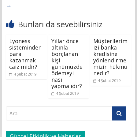
→
Bunları da sevebilirsiniz
Lyoness
Yıllar önce
Müşterilerim
sisteminden
altınla
izi banka
para
borçlanan
kredisine
kazanmak
kişi
yönlendirme
caiz midir?
günümüzde
mizin hükmü
ödemeyi
nedir?
4 Şubat 2019
nasıl
4 Şubat 2019
yapmalıdır?
4 Şubat 2019
Güncel Etkinlik ve Haberler