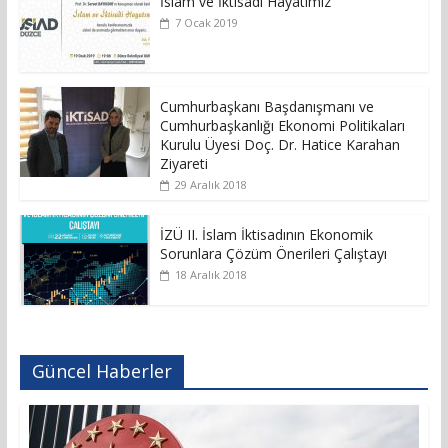
İslam ve İktisadi Hayatımız
7 Ocak 2019
Cumhurbaşkanı Başdanışmanı ve
Cumhurbaşkanlığı Ekonomi Politikaları
Kurulu Üyesi Doç. Dr. Hatice Karahan
Ziyareti
29 Aralık 2018
İZÜ II. İslam İktisadının Ekonomik
Sorunlara Çözüm Önerileri Çalıştayı
18 Aralık 2018
Güncel Haberler