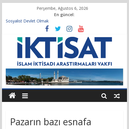
Perşembe, Ağustos 6, 2026
En güncel:
Sosyalist Devlet Olmak
Vakıf Başkanımız Prof. Dr. Servet BAYINDIR, 10.04.2025 tarihli
Cumhurbaşkanlığı Kararnamesi’nin 21’inci maddesi gereğince
yeniden atandı.
Kur’an’da İktisadi Hayat
Finansı Yönetmek…
Tulumbanın Suyu
Pazarın bazı esnafa