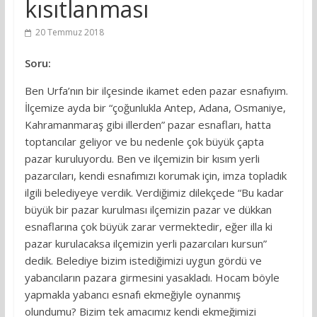
kısıtlanması
20 Temmuz 2018
Soru:
Ben Urfa’nın bir ilçesinde ikamet eden pazar esnafıyım.
İlçemize ayda bir “çoğunlukla Antep, Adana, Osmaniye,
Kahramanmaraş gibi illerden” pazar esnafları, hatta
toptancılar geliyor ve bu nedenle çok büyük çapta
pazar kuruluyordu. Ben ve ilçemizin bir kısım yerli
pazarcıları, kendi esnafımızı korumak için, imza topladık
ilgili belediyeye verdik. Verdiğimiz dilekçede “Bu kadar
büyük bir pazar kurulması ilçemizin pazar ve dükkan
esnaflarına çok büyük zarar vermektedir, eğer illa ki
pazar kurulacaksa ilçemizin yerli pazarcıları kursun”
dedik. Belediye bizim istediğimizi uygun gördü ve
yabancıların pazara girmesini yasakladı. Hocam böyle
yapmakla yabancı esnafı ekmeğiyle oynanmış
olundumu? Bizim tek amacımız kendi ekmeğimizi