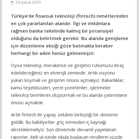
24 Şubat 2019
Türkiye’de finansal teknoloji (fintech) nimetlerinden
en çok yararlanılan alandır. İlgi ve imkânlara
rağmen banka tekelinde kalmış bir potansiyel
olduğunu da belirtmek gerekir. Bu alanda genişleme
için düzenleme eksiği göze batmakla beraber
herhangi bir adım henüz gelmemiştir.
Oysa teknoloji, merakımızı ve girişimci ruhumuzu ihraç
edebileceğimiz en elverişli zemindir. Artık vizyonu
yukarı koymalı ve girişimin önünü açmalıyız. Bakanlıklar,
kamu teşebbüsleri, yerel yönetimler, işletmeler
teknoloji birimlerini oluşturmalı ve bu alanda yatırımların
önünü açmalıdır.
Artık fintech ile yapay zekânın birleştiği bir döneme
geldik. Bu kabiliyetler göç etmeden iç kaynağı
desteklemeliyiz. Son dönemde devamlı yayınlanan
raporlar, ilgili yıl içinde okula başlayan nesillerin yüzde