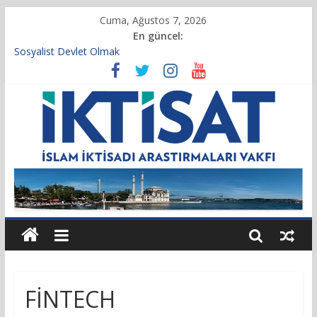
Cuma, Ağustos 7, 2026
En güncel:
Sosyalist Devlet Olmak
Vakıf Başkanımız Prof. Dr. Servet BAYINDIR, 10.04.2025 tarihli
Cumhurbaşkanlığı Kararnamesi’nin 21’inci maddesi gereğince
yeniden atandı.
Kur’an’da İktisadi Hayat
Finansı Yönetmek…
Tulumbanın Suyu
FİNTECH