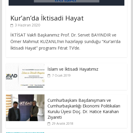
Kur’an’da İktisadi Hayat
3 Haziran 2020
İKTİSAT Vakfı Başkanımız Prof. Dr. Servet BAYINDIR ve
Ömer Mahmut KUZANLI’nın hazırlayıp sunduğu “Kur’an’da
İktisadi Hayat” programı Fıtrat TV’de.
İslam ve İktisadi Hayatımız
7 Ocak 2019
Cumhurbaşkanı Başdanışmanı ve
Cumhurbaşkanlığı Ekonomi Politikaları
Kurulu Üyesi Doç. Dr. Hatice Karahan
Ziyareti
29 Aralık 2018