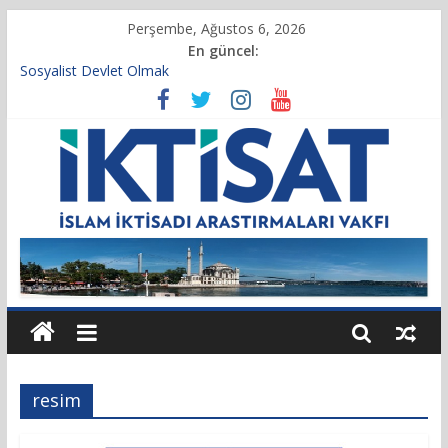
Perşembe, Ağustos 6, 2026
En güncel:
Sosyalist Devlet Olmak
Vakıf Başkanımız Prof. Dr. Servet BAYINDIR, 10.04.2025 tarihli
Cumhurbaşkanlığı Kararnamesi’nin 21’inci maddesi gereğince
yeniden atandı.
Kur’an’da İktisadi Hayat
Finansı Yönetmek…
Tulumbanın Suyu
resim