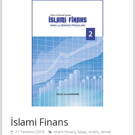
İslami Finans
,
,
,
21 Temmuz 2018
İslami Finans
kitap
resim
servet