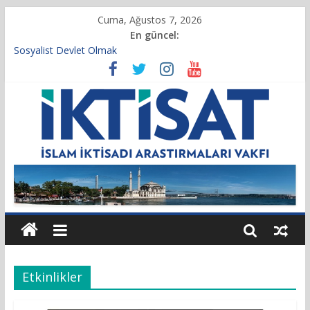
Cuma, Ağustos 7, 2026
En güncel:
Sosyalist Devlet Olmak
Vakıf Başkanımız Prof. Dr. Servet BAYINDIR, 10.04.2025 tarihli
Cumhurbaşkanlığı Kararnamesi’nin 21’inci maddesi gereğince
yeniden atandı.
Kur’an’da İktisadi Hayat
Finansı Yönetmek…
Tulumbanın Suyu
Etkinlikler