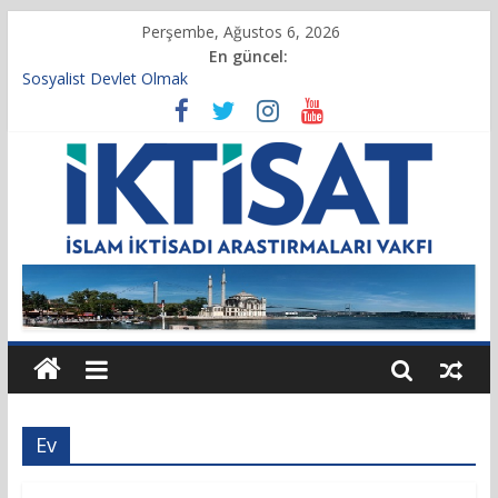
Perşembe, Ağustos 6, 2026
En güncel:
Sosyalist Devlet Olmak
Vakıf Başkanımız Prof. Dr. Servet BAYINDIR, 10.04.2025 tarihli
Cumhurbaşkanlığı Kararnamesi’nin 21’inci maddesi gereğince
yeniden atandı.
Kur’an’da İktisadi Hayat
Finansı Yönetmek…
Tulumbanın Suyu
Ev